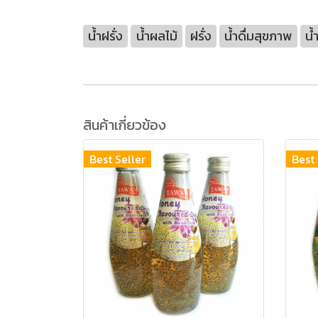
น้ำฝรั่ง
น้ำผลไม้
ฝรั่ง
น้ำดื่มสุขภาพ
น้
สินค้าเกี่ยวข้อง
Best Seller
Best 